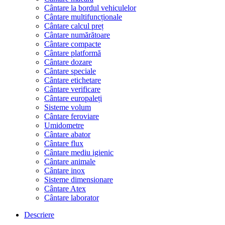
Cântare la bordul vehiculelor
Cântare multifuncționale
Cântare calcul preț
Cântare numărătoare
Cântare compacte
Cântare platformă
Cântare dozare
Cântare speciale
Cântare etichetare
Cântare verificare
Cântare europaleți
Sisteme volum
Cântare feroviare
Umidometre
Cântare abator
Cântare flux
Cântare mediu igienic
Cântare animale
Cântare inox
Sisteme dimensionare
Cântare Atex
Cântare laborator
Descriere