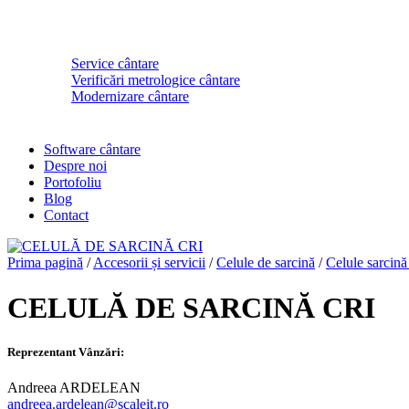
Service cântare
Verificări metrologice cântare
Modernizare cântare
Software cântare
Despre noi
Portofoliu
Blog
Contact
Prima pagină
/
Accesorii și servicii
/
Celule de sarcină
/
Celule sarcin
CELULĂ DE SARCINĂ CRI
Reprezentant Vânzări:
Andreea ARDELEAN
andreea.ardelean@scaleit.ro