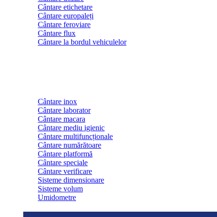
Cântare etichetare
Cântare europaleți
Cântare feroviare
Cântare flux
Cântare la bordul vehiculelor
Cântare inox
Cântare laborator
Cântare macara
Cântare mediu igienic
Cântare multifuncționale
Cântare numărătoare
Cântare platformă
Cântare speciale
Cântare verificare
Sisteme dimensionare
Sisteme volum
Umidometre