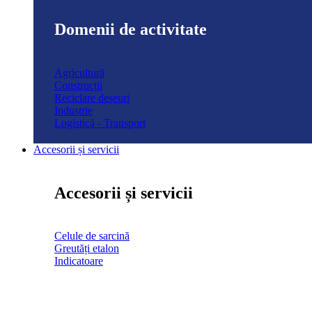
Domenii de activitate
Agricultură
Construcții
Reciclare deșeuri
Industrie
Logistică - Transport
Accesorii și servicii
Accesorii și servicii
Celule de sarcină
Greutăți etalon
Indicatoare