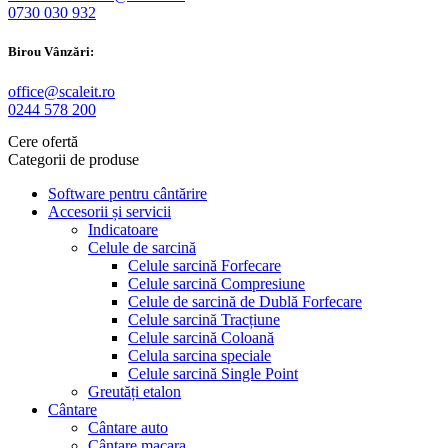
0730 030 932
Birou Vânzări:
office@scaleit.ro
0244 578 200
Cere ofertă
Categorii de produse
Software pentru cântărire
Accesorii și servicii
Indicatoare
Celule de sarcină
Celule sarcină Forfecare
Celule sarcină Compresiune
Celule de sarcină de Dublă Forfecare
Celule sarcină Tracțiune
Celule sarcină Coloană
Celula sarcina speciale
Celule sarcină Single Point
Greutăți etalon
Cântare
Cântare auto
Cântare macara